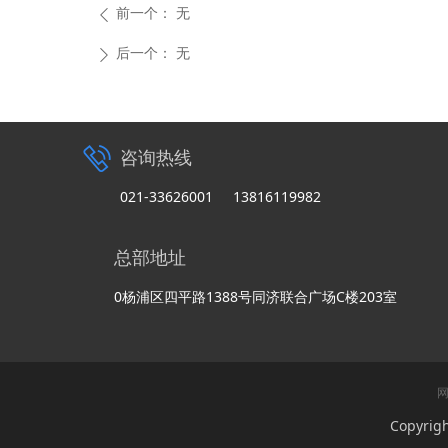
前一个：
无
ꄴ
后一个：
无
ꄲ
咨询热线
021-33626001 13816119982
总部地址
0杨浦区四平路1388号同济联合广场C楼203室
Copyri